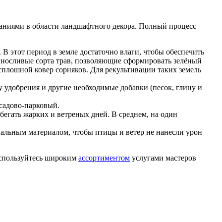
наниями в области ландшафтного декора. Полный процесс
 В этот период в земле достаточно влаги, чтобы обеспечить
носливые сорта трав, позволяющие сформировать зелёный
т сплошной ковер сорняков. Для рекультивации таких земель
у удобрения и другие необходимые добавки (песок, глину и
 садово-парковый.
збегать жарких и ветреных дней. В среднем, на один
циальным материалом, чтобы птицы и ветер не нанесли урон
оспользуйтесь широким
ассортиментом
услугами мастеров