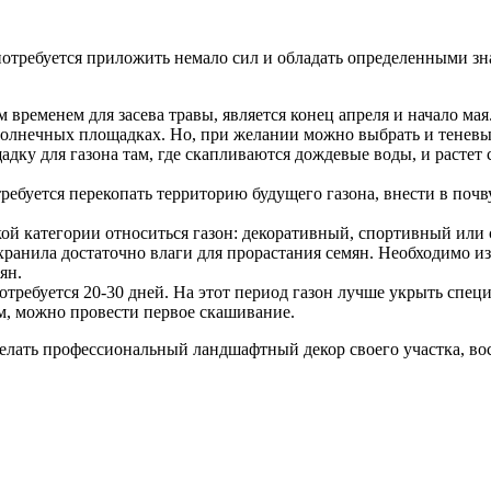
потребуется приложить немало сил и обладать определенными з
временем для засева травы, является конец апреля и начало мая.
солнечных площадках. Но, при желании можно выбрать и теневы
щадку для газона там, где скапливаются дождевые воды, и расте
требуется перекопать территорию будущего газона, внести в почв
кой категории относиться газон: декоративный, спортивный или
охранила достаточно влаги для прорастания семян. Необходимо и
ян.
потребуется 20-30 дней. На этот период газон лучше укрыть спе
см, можно провести первое скашивание.
сделать профессиональный ландшафтный декор своего участка, в