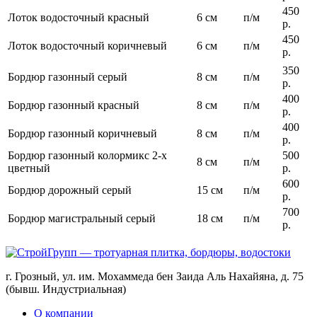
450
Лоток водосточный красный
6 см
п/м
р.
450
Лоток водосточный коричневый
6 см
п/м
р.
350
Бордюр газонный серый
8 см
п/м
р.
400
Бордюр газонный красный
8 см
п/м
р.
400
Бордюр газонный коричневый
8 см
п/м
р.
Бордюр газонный колормикс 2-х
500
8 см
п/м
цветный
р.
600
Бордюр дорожный серый
15 см
п/м
р.
700
Бордюр магистральный серый
18 см
п/м
р.
г. Грозный, ул. им. Мохаммеда бен Заида Аль Нахайяна, д. 75
(бывш. Индустриальная)
О компании