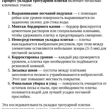
Процесс укладки тротуарной плитки
включает несколько
ключевых этапов:
Выравнивание песчаной подушки
— с помощью
рейки или уровня поверхность выравнивается по
заданному уклону для стока воды.
Монтаж бордюрного камня
— бордюр фиксируется
цементным раствором или специальными клиньями,
чтобы удерживать плитку и предотвращать смещение.
Непосредственная укладка плитки
— плитка
выкладывается выбранным рисунком, при этом между
элементами оставляются небольшие зазоры (3–5 мм) для
песчаной засыпки.
Корректировка уровня
— каждый ряд проверяется
уровнем, а плитка при необходимости подбивается
резиновой киянкой.
Засыпка швов
— пустоты между плитками
заполняются песком и утрамбовываются виброплитой.
Этот шаг повышает жесткость покрытия.
Финальная уборка и уход
— поверхность очищается от
остатков песка и пыли, при необходимости плитка
поливается водой для лучшей усадки песчаной
прослойки.
Эта последовательность укладки тротуарной плитки