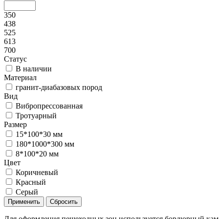
350
438
525
613
700
Статус
В наличии
Материал
гранит-диабазовых пород
Вид
Вибропрессованная
Тротуарный
Размер
15*100*30 мм
180*1000*300 мм
8*100*20 мм
Цвет
Коричневый
Красный
Серый
Для оформления пешеходных зон используется бордюрный каме