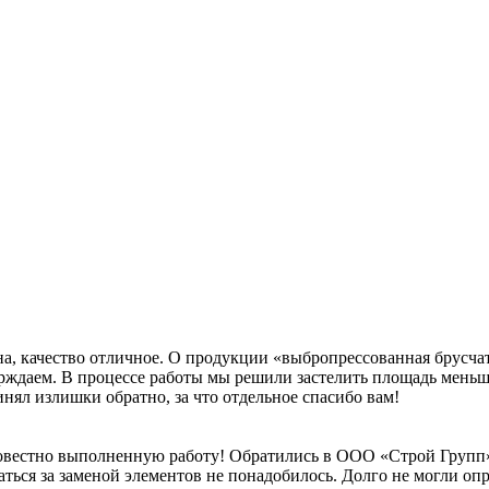
на, качество отличное. О продукции «выбропрессованная брусча
верждаем. В процессе работы мы решили застелить площадь мень
нял излишки обратно, за что отдельное спасибо вам!
вестно выполненную работу! Обратились в ООО «Строй Групп» 
ться за заменой элементов не понадобилось. Долго не могли оп