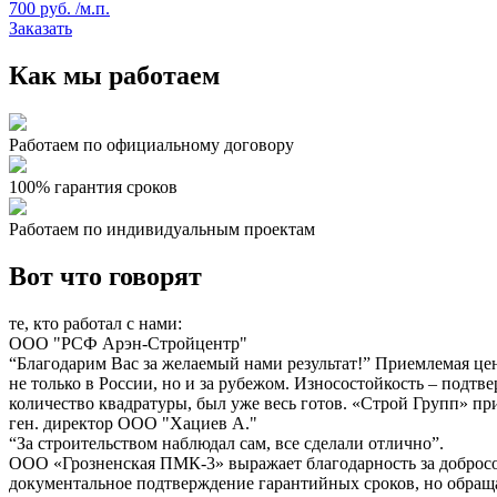
700 руб. /м.п.
Заказать
Как мы работаем
Работаем по официальному договору
100% гарантия сроков
Работаем по индивидуальным проектам
Вот что говорят
те, кто работал с нами:
ООО "РСФ Арэн-Стройцентр"
“Благодарим Вас за желаемый нами результат!” Приемлемая це
не только в России, но и за рубежом. Износостойкость – подт
количество квадратуры, был уже весь готов. «Строй Групп» при
ген. директор ООО "Хациев А."
“За строительством наблюдал сам, все сделали отлично”.
ООО «Грозненская ПМК-3» выражает благодарность за добросо
документальное подтверждение гарантийных сроков, но обраща